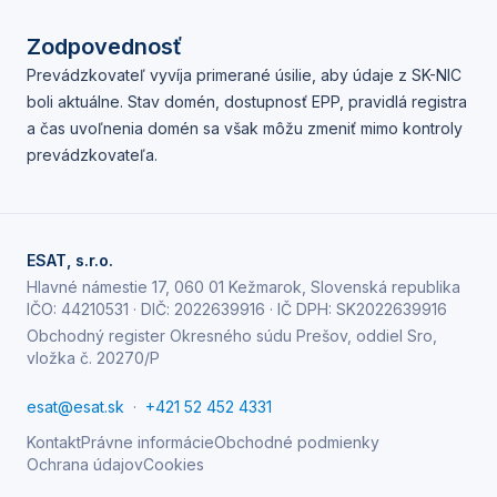
Zodpovednosť
Prevádzkovateľ vyvíja primerané úsilie, aby údaje z SK-NIC
boli aktuálne. Stav domén, dostupnosť EPP, pravidlá registra
a čas uvoľnenia domén sa však môžu zmeniť mimo kontroly
prevádzkovateľa.
ESAT, s.r.o.
Hlavné námestie 17, 060 01 Kežmarok, Slovenská republika
IČO:
44210531
· DIČ:
2022639916
· IČ DPH:
SK2022639916
Obchodný register Okresného súdu Prešov, oddiel Sro,
vložka č. 20270/P
esat@esat.sk
·
+421 52 452 4331
Kontakt
Právne informácie
Obchodné podmienky
Ochrana údajov
Cookies