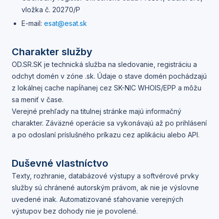
vložka č. 20270/P
E-mail:
esat@esat.sk
Charakter služby
OD.SR.SK
je technická služba na sledovanie, registráciu a
odchyt domén v zóne .sk. Údaje o stave domén pochádzajú
z lokálnej cache napĺňanej cez SK-NIC WHOIS/EPP a môžu
sa meniť v čase.
Verejné prehľady na titulnej stránke majú informačný
charakter. Záväzné operácie sa vykonávajú až po prihlásení
a po odoslaní príslušného príkazu cez aplikáciu alebo API.
Duševné vlastníctvo
Texty, rozhranie, databázové výstupy a softvérové prvky
služby sú chránené autorským právom, ak nie je výslovne
uvedené inak. Automatizované sťahovanie verejných
výstupov bez dohody nie je povolené.