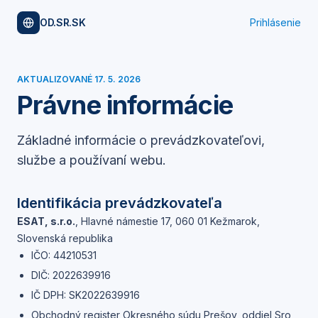
OD.SR.SK
Prihlásenie
AKTUALIZOVANÉ
17. 5. 2026
Právne informácie
Základné informácie o prevádzkovateľovi,
službe a používaní webu.
Identifikácia prevádzkovateľa
ESAT, s.r.o.
,
Hlavné námestie 17, 060 01 Kežmarok,
Slovenská republika
IČO:
44210531
DIČ:
2022639916
IČ DPH:
SK2022639916
Obchodný register Okresného súdu Prešov, oddiel Sro,